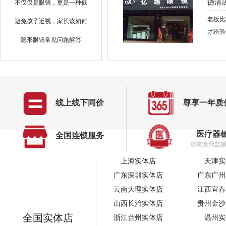
德清
不仅仅是眼镜，更是一种低
调的优雅
老板比
避免孩子近视，家长该如何
做？（二）
才给验
隐形眼镜常见问题解答
的，比
（二）
呢，反
三井化学×亿超眼镜|深化交
流，共拓市场合作新领域
德清
做好总书记也关心的那些“小
事”
我是亿
7个适合戴眼镜的化妆技巧
店，我
线上线下同价
尊享一年质
戴体验
太阳镜选购指南（二）
引领传统眼镜业华丽转身
医疗器
全国连锁服务
德清
浙杭食药监械经
运动眼镜如何选，才能保护
本店货
眼睛
上海实体店
天津实
钨碳塑钢镜架怎么样
广东深圳实体店
广东广州
云南大理实体店
江西宜春
山西长治实体店
贵州金沙
全国实体店
浙江台州实体店
温州实