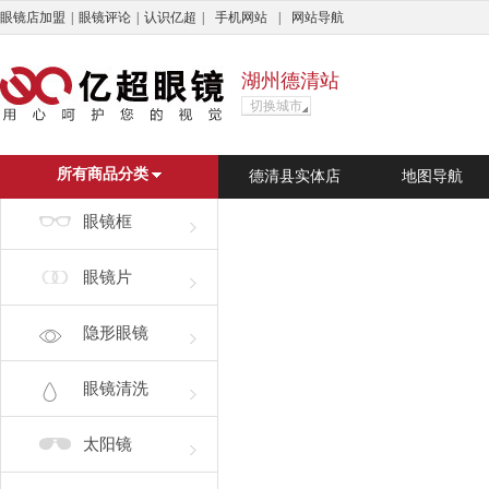
眼镜店加盟
|
眼镜评论
|
认识亿超
|
手机网站
|
网站导航
湖州德清站
切换城市
亿超商城
杭州市
广州市
上海
深
所有商品分类
德清县实体店
地图导航
搜索
眼镜框
?
C
D
E
F
G
H
J
L
N
Q
S
T
眼镜片
?
婺源县
C
重庆
长兴县
长治市
成
隐形眼镜
D
德清县
东莞市
大理白族自
E
鄂尔多斯市
眼镜清洗
F
佛山市
丰顺县
丰城市
太阳镜
G
广州市
恭城瑶族自治县
格
H
杭州市
湖州市
怀化市