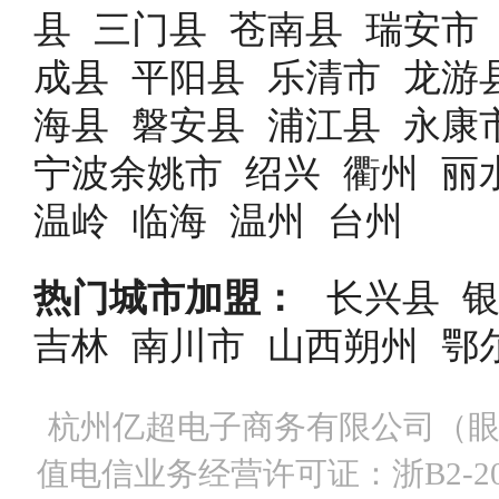
县
三门县
苍南县
瑞安市
成县
平阳县
乐清市
龙游
海县
磐安县
浦江县
永康
宁波余姚市
绍兴
衢州
丽
温岭
临海
温州
台州
热门城市加盟：
长兴县
吉林
南川市
山西朔州
鄂
杭州亿超电子商务有限公司（眼镜商城）A
值电信业务经营许可证：浙B2-201