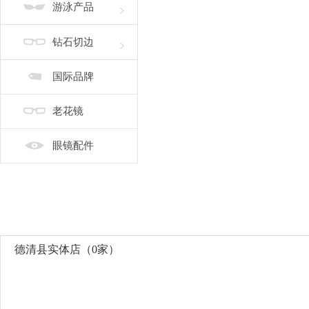
游泳产品
J
金沙县
江门市
嘉兴市
钻石切边
L
禄劝彝族苗族自治县
N
南昌市
宁波市
国际品牌
Q
曲靖市
S
商丘市
上海
绍兴市
深
老花镜
T
天津
台州市
太谷县
桐
眼镜配件
W
温州市
潍坊市
X
仙居县
西安市
西宁市
Y
伊宁市
宜春市
乐清市
Z
漳州市
德清县实体店（0家）