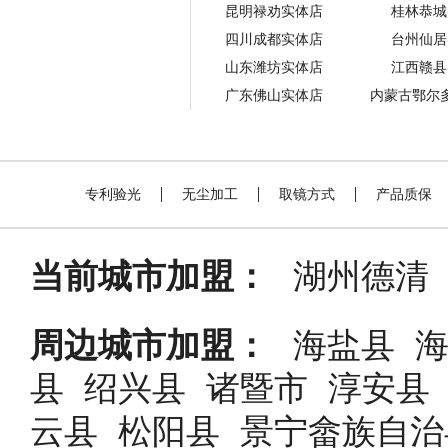
昆明禄劝实体店
桂林恭城
四川成都实体店
台州仙居
山东潍坊实体店
江西赣县
广东佛山实体店
内蒙古鄂尔
专利验光
无尘加工
取镜方式
产品质保
当前城市加盟：
湖州德清
周边城市加盟：
海盐县
县
绍兴县
诸暨市
淳安县
云县
松阳县
景宁畲族自治