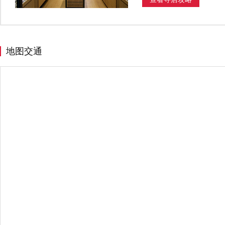
J
金沙县
江门市
嘉兴市
L
禄劝彝族苗族自治县
N
南昌市
宁波市
地图交通
Q
曲靖市
S
商丘市
上海
绍兴市
深
T
天津
台州市
太谷县
桐
W
温州市
潍坊市
X
仙居县
西安市
西宁市
Y
伊宁市
宜春市
乐清市
Z
漳州市