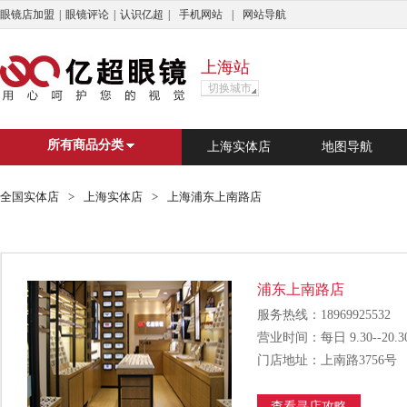
眼镜店加盟
|
眼镜评论
|
认识亿超
|
手机网站
|
网站导航
上海站
切换城市
亿超商城
杭州市
广州市
上海
深
所有商品分类
上海实体店
地图导航
搜索
?
C
D
E
F
G
H
J
L
N
Q
S
T
全国实体店
>
上海实体店
>
上海浦东上南路店
?
婺源县
C
重庆
长兴县
长治市
成
浦东上南路店
D
德清县
东莞市
大理白族自
服务热线：18969925532
E
鄂尔多斯市
营业时间：每日 9.30--20.3
F
佛山市
丰顺县
丰城市
门店地址：上南路3756号
G
广州市
恭城瑶族自治县
格
查看寻店攻略
H
杭州市
湖州市
怀化市