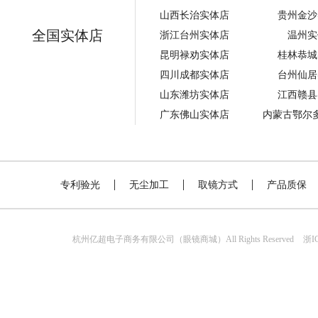
山西长治实体店
贵州金沙
全国实体店
浙江台州实体店
温州实
昆明禄劝实体店
桂林恭城
四川成都实体店
台州仙居
山东潍坊实体店
江西赣县
广东佛山实体店
内蒙古鄂尔
专利验光
无尘加工
取镜方式
产品质保
杭州亿超电子商务有限公司（眼镜商城）All Rights Reserved
浙IC