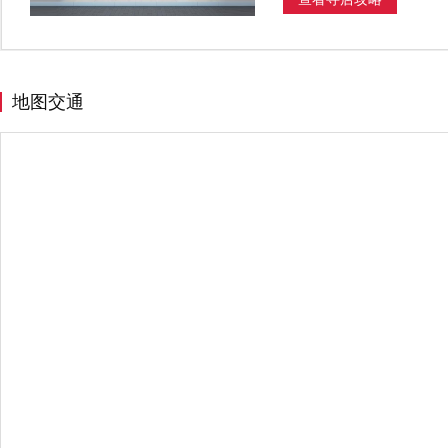
J
金沙县
江门市
嘉兴市
L
禄劝彝族苗族自治县
N
南昌市
宁波市
地图交通
Q
曲靖市
S
商丘市
上海
绍兴市
深
T
天津
台州市
太谷县
桐
W
温州市
潍坊市
X
仙居县
西安市
西宁市
Y
伊宁市
宜春市
乐清市
Z
漳州市