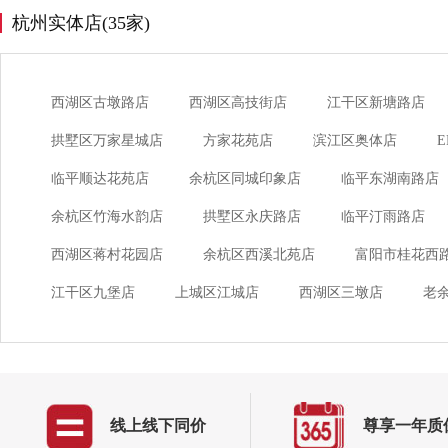
杭州实体店(35家)
西湖区古墩路店
西湖区高技街店
江干区新塘路店
拱墅区万家星城店
方家花苑店
滨江区奥体店
临平顺达花苑店
余杭区同城印象店
临平东湖南路店
余杭区竹海水韵店
拱墅区永庆路店
临平汀雨路店
西湖区蒋村花园店
余杭区西溪北苑店
富阳市桂花西
江干区九堡店
上城区江城店
西湖区三墩店
老
线上线下同价
尊享一年质