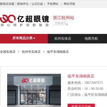
眼镜店加盟
|
眼镜评论
|
认识亿超
|
手机网站
|
网站导航
浙江杭州站
切换城市
亿超商城
杭州市
广州市
上海
深
所有商品分类
杭州实体店
地图导航
搜索
?
C
D
E
F
G
H
J
L
N
Q
S
T
全国实体店
>
杭州市实体店
>
临平东湖南路店
?
婺源县
C
重庆
长兴县
长治市
成
临平东湖南路店
D
德清县
东莞市
大理白族自
服务热线：18072997073
E
鄂尔多斯市
营业时间：10：00-20:00
F
佛山市
丰顺县
丰城市
门店地址：临平区东湖南路2
G
广州市
恭城瑶族自治县
格
查看寻店攻略
H
杭州市
湖州市
怀化市