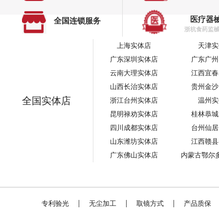
医疗器
全国连锁服务
浙杭食药监械经
上海实体店
天津实
广东深圳实体店
广东广州
云南大理实体店
江西宜春
山西长治实体店
贵州金沙
全国实体店
浙江台州实体店
温州实
昆明禄劝实体店
桂林恭城
四川成都实体店
台州仙居
山东潍坊实体店
江西赣县
广东佛山实体店
内蒙古鄂尔
专利验光
无尘加工
取镜方式
产品质保