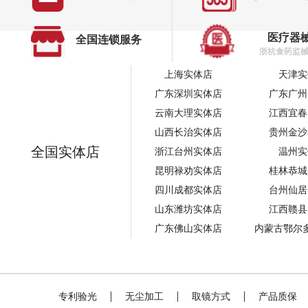
医疗器
全国连锁服务
浙杭食药监械经
上海实体店
天津实
广东深圳实体店
广东广州
云南大理实体店
江西宜春
山西长治实体店
贵州金沙
全国实体店
浙江台州实体店
温州实
昆明禄劝实体店
桂林恭城
四川成都实体店
台州仙居
山东潍坊实体店
江西赣县
广东佛山实体店
内蒙古鄂尔
专利验光
无尘加工
取镜方式
产品质保