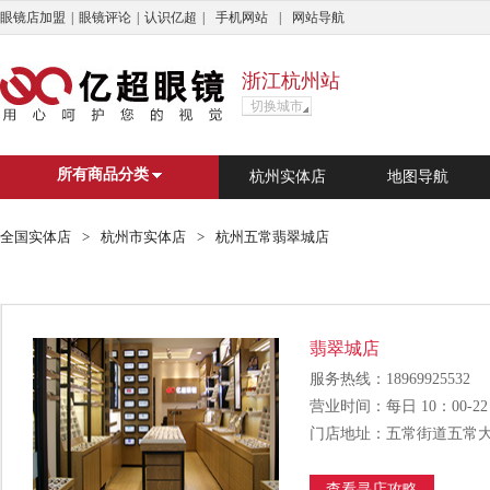
眼镜店加盟
|
眼镜评论
|
认识亿超
|
手机网站
|
网站导航
浙江杭州站
切换城市
亿超商城
杭州市
广州市
上海
深
所有商品分类
杭州实体店
地图导航
搜索
?
C
D
E
F
G
H
J
L
N
Q
S
T
全国实体店
>
杭州市实体店
>
杭州五常翡翠城店
?
婺源县
C
重庆
长兴县
长治市
成
翡翠城店
D
德清县
东莞市
大理白族自
服务热线：18969925532
E
鄂尔多斯市
营业时间：每日 10：00-22
F
佛山市
丰顺县
丰城市
门店地址：五常街道五常大
G
广州市
恭城瑶族自治县
格
查看寻店攻略
H
杭州市
湖州市
怀化市