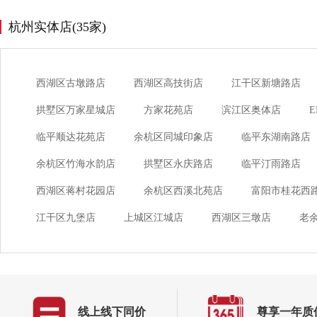
杭州实体店(35家)
西湖区古墩路店
西湖区高技街店
江干区新塘路店
拱墅区万家星城店
方家花苑店
滨江区奥体店
临平顺达花苑店
余杭区同城印象店
临平东湖南路店
余杭区竹海水韵店
拱墅区永庆路店
临平汀雨路店
西湖区蒋村花园店
余杭区西溪北苑店
富阳市桂花西
江干区九堡店
上城区江城店
西湖区三墩店
老
线上线下同价
尊享一年质