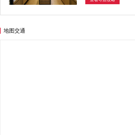
J
金沙县
江门市
嘉兴市
L
禄劝彝族苗族自治县
N
南昌市
宁波市
地图交通
Q
曲靖市
S
商丘市
上海
绍兴市
深
T
天津
台州市
太谷县
桐
W
温州市
潍坊市
X
仙居县
西安市
西宁市
Y
伊宁市
宜春市
乐清市
Z
漳州市