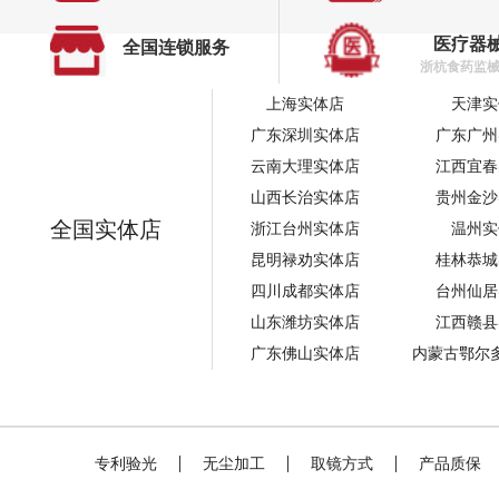
医疗器
全国连锁服务
浙杭食药监械经
上海实体店
天津实
广东深圳实体店
广东广州
云南大理实体店
江西宜春
山西长治实体店
贵州金沙
全国实体店
浙江台州实体店
温州实
昆明禄劝实体店
桂林恭城
四川成都实体店
台州仙居
山东潍坊实体店
江西赣县
广东佛山实体店
内蒙古鄂尔
专利验光
无尘加工
取镜方式
产品质保