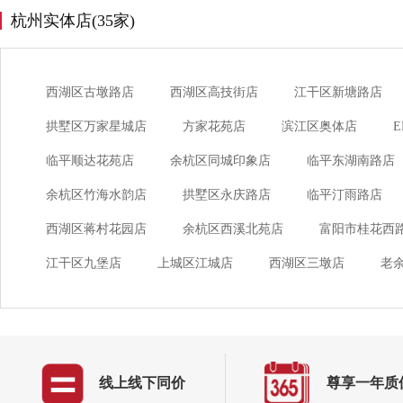
杭州实体店(35家)
西湖区古墩路店
西湖区高技街店
江干区新塘路店
拱墅区万家星城店
方家花苑店
滨江区奥体店
临平顺达花苑店
余杭区同城印象店
临平东湖南路店
余杭区竹海水韵店
拱墅区永庆路店
临平汀雨路店
西湖区蒋村花园店
余杭区西溪北苑店
富阳市桂花西
江干区九堡店
上城区江城店
西湖区三墩店
老
线上线下同价
尊享一年质