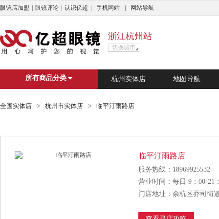
眼镜店加盟
|
眼镜评论
|
认识亿超
|
手机网站
|
网站导航
浙江杭州站
切换城市
亿超商城
杭州市
广州市
上海
深
所有商品分类
杭州实体店
地图导航
搜索
?
C
D
E
F
G
H
J
L
N
Q
S
T
全国实体店
>
杭州市实体店
>
临平汀雨路店
?
婺源县
C
重庆
长兴县
长治市
成
临平汀雨路店
D
德清县
东莞市
大理白族自
服务热线：18969925532
E
鄂尔多斯市
营业时间：每日 9：00-21：
F
佛山市
丰顺县
丰城市
门店地址：余杭区乔司街道
G
广州市
恭城瑶族自治县
格
查看寻店攻略
H
杭州市
湖州市
怀化市