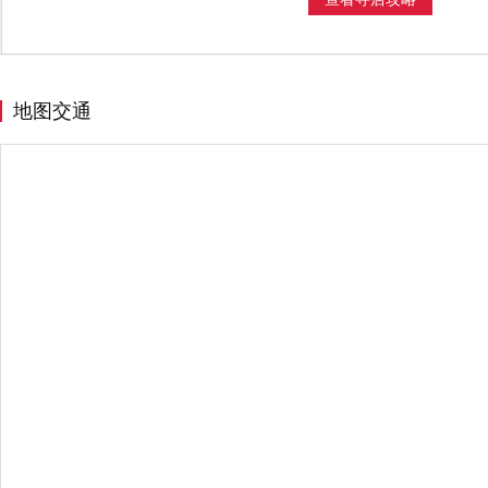
J
金沙县
江门市
嘉兴市
L
禄劝彝族苗族自治县
N
南昌市
宁波市
地图交通
Q
曲靖市
S
商丘市
上海
绍兴市
深
T
天津
台州市
太谷县
桐
W
温州市
潍坊市
X
仙居县
西安市
西宁市
Y
伊宁市
宜春市
乐清市
Z
漳州市