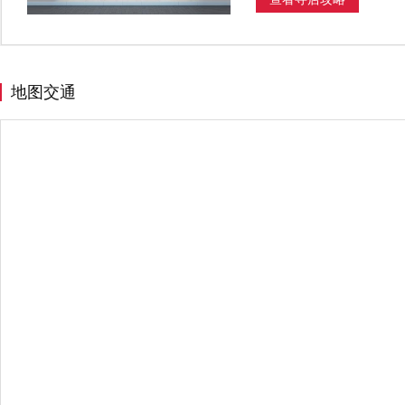
J
金沙县
江门市
嘉兴市
L
禄劝彝族苗族自治县
N
南昌市
宁波市
地图交通
Q
曲靖市
S
商丘市
上海
绍兴市
深
T
天津
台州市
太谷县
桐
W
温州市
潍坊市
X
仙居县
西安市
西宁市
Y
伊宁市
宜春市
乐清市
Z
漳州市