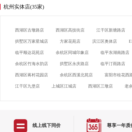
杭州实体店(35家)
西湖区古墩路店
西湖区高技街店
江干区新塘路店
拱墅区万家星城店
方家花苑店
滨江区奥体店
临平顺达花苑店
余杭区同城印象店
临平东湖南路店
余杭区竹海水韵店
拱墅区永庆路店
临平汀雨路店
西湖区蒋村花园店
余杭区西溪北苑店
富阳市桂花西
江干区九堡店
上城区江城店
西湖区三墩店
老
线上线下同价
尊享一年质