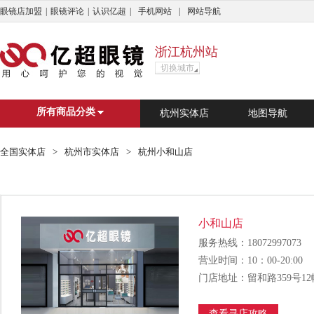
眼镜店加盟
|
眼镜评论
|
认识亿超
|
手机网站
|
网站导航
浙江杭州站
切换城市
亿超商城
杭州市
广州市
上海
深
所有商品分类
杭州实体店
地图导航
搜索
?
C
D
E
F
G
H
J
L
N
Q
S
T
全国实体店
>
杭州市实体店
>
杭州小和山店
?
婺源县
C
重庆
长兴县
长治市
成
小和山店
D
德清县
东莞市
大理白族自
服务热线：18072997073
E
鄂尔多斯市
营业时间：10：00-20:00
F
佛山市
丰顺县
丰城市
门店地址：留和路359号1
G
广州市
恭城瑶族自治县
格
查看寻店攻略
H
杭州市
湖州市
怀化市