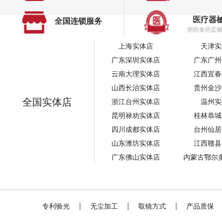
医疗器
全国连锁服务
浙杭食药监械经
上海实体店
天津实
广东深圳实体店
广东广州
云南大理实体店
江西宜春
山西长治实体店
贵州金沙
全国实体店
浙江台州实体店
温州实
昆明禄劝实体店
桂林恭城
四川成都实体店
台州仙居
山东潍坊实体店
江西赣县
广东佛山实体店
内蒙古鄂尔
专利验光
无尘加工
取镜方式
产品质保