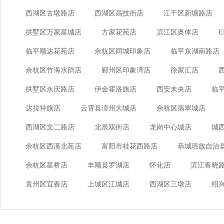
西湖区古墩路店
西湖区高技街店
江干区新塘路店
J
金沙县
江门市
嘉兴市
L
禄劝彝族苗族自治县
拱墅区万家星城店
方家花苑店
滨江区奥体店
N
南昌市
宁波市
临平顺达花苑店
余杭区同城印象店
临平东湖南路店
Q
曲靖市
余杭区竹海水韵店
鄞州区印象湾店
徐家汇店
S
商丘市
上海
绍兴市
深
拱墅区永庆路店
伊金霍洛旗店
西安未央店
临
T
天津
台州市
太谷县
桐
达拉特旗店
云霄县漳州大城店
余杭区翡翠城店
W
温州市
潍坊市
西湖区文二路店
北辰双街店
龙岗中心城店
城
X
仙居县
西安市
西宁市
Y
伊宁市
宜春市
乐清市
余杭区西溪北苑店
富阳市桂花西路店
恭城瑶族自治
Z
漳州市
余杭区星桥店
丰顺县罗湖店
怀化店
滨江春晓
袁州区宜春店
上城区江城店
西湖区三墩店
绍