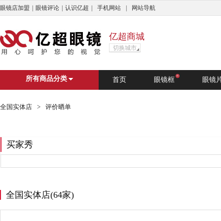
眼镜店加盟
|
眼镜评论
|
认识亿超
|
手机网站
|
网站导航
亿超商城
切换城市
亿超商城
杭州市
广州市
上海
深
H
所有商品分类
首页
眼镜框
眼镜
搜索
?
C
D
E
F
G
H
J
L
N
Q
S
T
全国实体店
>
评价晒单
?
婺源县
C
重庆
长兴县
长治市
成
买家秀
D
德清县
东莞市
大理白族自
E
鄂尔多斯市
F
佛山市
丰顺县
丰城市
全国实体店(64家)
G
广州市
恭城瑶族自治县
格
H
杭州市
湖州市
怀化市